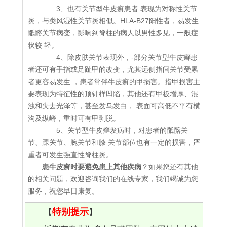
3、也有关节型牛皮癣患者 表现为对称性关节
炎，与类风湿性关节炎相似。HLA-B27阳性者，易发生
骶髂关节病变，影响到脊柱的病人以男性多见，一般症
状较 轻。
4、除皮肤关节表现外，-部分关节型牛皮癣患
者还可有手指或足趾甲的改变，尤其远侧指间关节受累
者更容易发生 ，患者常伴牛皮癣的甲损害。指甲损害主
要表现为特征性的顶针样凹陷，其他还有甲板增厚、混
浊和失去光泽等，甚至发乌发白， 表面可高低不平有横
沟及纵嵴，重时可有甲剥脱。
5、关节型牛皮癣发病时，对患者的骶髂关
节、踝关节、腕关节和膝 关节部位也有一定的损害，严
重者可发生强直性脊柱炎。
患牛皮癣时要避免患上其他疾病
？如果您还有其他
的相关问题，欢迎咨询我们的在线专家，我们竭诚为您
服务，祝您早日康复。
特别提示
【
】