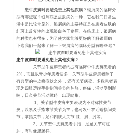
患牛皮癣时要避免患上其他疾病
？银屑病的临床分
型有哪些呢？银屑病是皮肤病的一种，它在我们日常生
活中是比较常见的。银屑病的主要特征是在患者皮肤的
红斑上反复性的出现银白色干鳞屑。在临床上，银屑病
的种类也有很多，为了使大家能够更好的了解银屑病，
下边我们一起来了解一下银屑病的临床分型有哪些呢？
患牛皮癣时要避免患上其他疾病
？
关节型牛皮癣患者约占有临床中牛皮癣患者的
2%，而且以青少年患者居多，关节型牛皮癣患者除了
有典型的牛皮癣症状之外 ，还有关节病变。多数患者表
现为四肢远端手指指间关节的肿胀，疼痛，活动受到影
响，日久关节活动障碍，出现畸形。
1、关节型牛皮癣主要表现为不对称性关节
炎，以累及手指末节关节为主，也可发生在近端指间关
节，掌指关节，足和四肢大关节 膝、肩、肘等。
2、关节型牛皮癣患者手指、足趾关节可红
肿，有时像腊肠样。