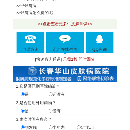
>>甲银屑病
>>银屑病怎么得的呢
>>点击查看更多牛皮癣常识<<
电话咨询
点击在线咨询
QQ咨询
[快速咨询通道]
只需1秒 即时回复
1.您是否已到医院确诊？
是
还没有
2.是否使用外用药物？
是
没有
3.患病时间有多久？
刚发现
半年内
1年以上