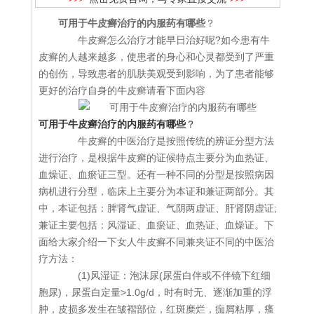
可用于牛皮癣治疗的内服药有哪些
？
牛皮癣怎么治疗才能早日治好呢?如今患有牛
皮癣的人越来越多，使患者的身心和心灵都受到了严重
的创伤，导致患者的肌肤美观受到影响，为了患者能够
更好的治疗自身的牛皮癣请看下面内容
可用于牛皮癣治疗的内服药有哪些
？
牛皮癣的中医治疗是按照传统的辨证分型方法
进行治疗，是根据牛皮癣的证候特点主要分为血热证、
血燥证、血瘀证三型。还有一种不同的分型是按照病因
病机进行分型，临床上主要分为本证和兼证两部分。其
中，本证包括：脾肾气虚证、气阴两虚证、肝肾阴虚证;
兼证主要包括：风湿证、血瘀证、血热证、血燥证。下
面给大家介绍一下女人牛皮癣不同兼夹证不同的中医治
疗方法：
(1)风湿证：泡沫尿(尿蛋白伴或不伴镜下红细
胞尿)，尿蛋白定量>1.0g/d，时有时无、逐渐加重的浮
肿，皮损多发生在皱褶部位，红斑糜烂，痂屑粘厚，瘙