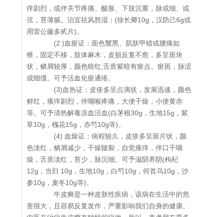
痒剧烈，或伴关节疼痛、酸胀、下肢沉重，脉或细、或
弦，苔薄腻。治宜祛风胜湿：(徐长卿10g，汉防己6g或
用雷公藤多甙片)。
(2 )血瘀证：面色黧黑、肌肤甲错或腰痛如
锥，固定不移，肢体麻木，皮损反复不愈，多呈斑块
状，鳞屑较厚，颜色暗红;舌质紫暗有瘀点、瘀斑，脉涩
或细缓。可予活血化瘀通络。
(3)血热证：皮疹多呈点滴状，发展迅速，颜色
鲜红，瘙痒剧烈，伴咽喉疼痛，大便干燥，小便黄赤
等。可予清热解毒凉血活血(白茅根30g，生地15g，紫
草10g，槐花15g，赤芍10g等)。
(4) 血燥证：病程较久，皮疹多呈斑片状，颜
色淡红，鳞屑减少，干燥皲裂，自觉瘙痒，伴口干咽
燥，舌质淡红，苔少，脉沉细。可予滋阴养阴(枸杞
12g，当归 10g，生地10g，白芍10g，何首乌10g，沙
参10g，麦冬10g等)。
牛皮癣是一种皮肤性疾病，该病在生活中的危
害很大，且容易反复发作，严重影响我们自身的健康。