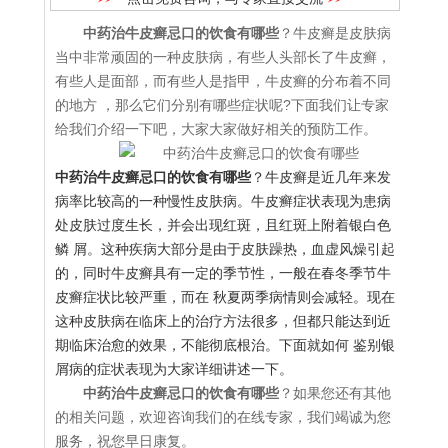
中药治牛皮癣忌口的饮食有哪些
？牛皮癣是皮肤病
当中非常顽固的一种皮肤病，有些人头部长了牛皮癣，
有些人是面部，而有些人是指甲，牛皮癣的分布着不同
的地方 ，那么它们分别有哪些症状呢?下面我们让专家
给我们介绍一下吧，大家大家做好相关的预防工作。
中药治牛皮癣忌口的饮食有哪些
？牛皮癣是近几年来发
病率比较高的一种慢性皮肤病。牛皮癣症状表现为患病
处皮肤过度生长，并会出现红斑，且红斑上附着银白色
鳞 屑。这种疾病大部分是由于皮肤躁热，血虚风燥引起
的，同时牛皮癣具有一定的季节性，一般在春冬季节牛
皮癣症状比较严重，而在 秋夏两季病情则会减轻。现在
这种皮肤病在临床上的治疗方法很多，但都只能达到近
期临床治愈的效果，不能彻底根治。下面就如何 鉴别银
屑病的症状表现为大家详细讲述一下。
中药治牛皮癣忌口的饮食有哪些
？如果您还有其他
的相关问题，欢迎咨询我们的在线专家，我们竭诚为您
服务，祝您早日康复。