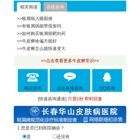
相关阅读
在线咨询
>>银屑病入睡困难
>>有银屑病能带假发吗
>>如何购买银屑病靶向药
>>牛皮癣啥偏方能好
>>牛皮癣怎么能快速变大
>>点击查看更多牛皮癣常识<<
电话咨询
点击在线咨询
QQ咨询
[快速咨询通道]
只需1秒 即时回复
1.您是否已到医院确诊？
是
还没有