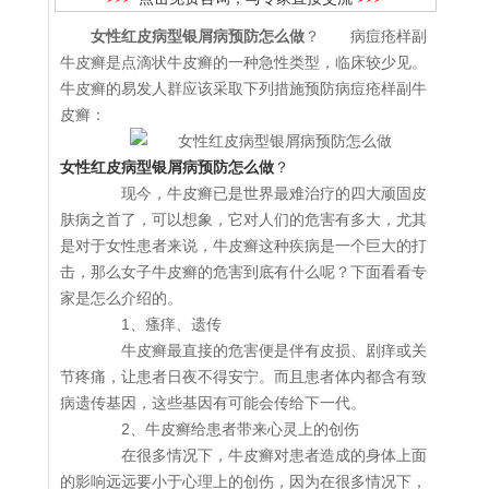
女性红皮病型银屑病预防怎么做
？ 病痘疮样副
牛皮癣是点滴状牛皮癣的一种急性类型，临床较少见。
牛皮癣的易发人群应该采取下列措施预防病痘疮样副牛
皮癣：
女性红皮病型银屑病预防怎么做
？
现今，牛皮癣已是世界最难治疗的四大顽固皮
肤病之首了，可以想象，它对人们的危害有多大，尤其
是对于女性患者来说，牛皮癣这种疾病是一个巨大的打
击，那么女子牛皮癣的危害到底有什么呢？下面看看专
家是怎么介绍的。
1、瘙痒、遗传
牛皮癣最直接的危害便是伴有皮损、剧痒或关
节疼痛，让患者日夜不得安宁。而且患者体内都含有致
病遗传基因，这些基因有可能会传给下一代。
2、牛皮癣给患者带来心灵上的创伤
在很多情况下，牛皮癣对患者造成的身体上面
的影响远远要小于心理上的创伤，因为在很多情况下，