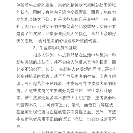
伴随着牛皮癣的发生，患者的精神状态就时刻处于紧张
的状态，同时，身体内分泌也变得紊乱，而且，免疫力
功能也会随之下降，但是这些影响只是其中的一些，另
外，因为人们对女子的容貌普遍的比较重视，女孩子要
是得了牛皮癣，经常会遭受旁人的指点，再加上亲朋好
友的态度 ，会对患者的心理造成严重的伤害。
3、牛皮癣影响身体健康
很多人认为，牛皮藓只是在生活中常见的一种
影响美观的皮肤病，并不会给人体带来其他的损害，因
此治不治都可。其实， 在影响人体美观的同时，还会引
起多种脏器的损害，甚至可危及患者的生命。专家介绍
说，可引起营养不良现象。牛皮藓可导致皮肤大量的脱
屑。而这些皮屑的主要成分为蛋白质、维生素和叶酸
等。若牛皮癣迁延多年不愈或大面积扩散，患者就会出
现营养不良 ，并可伴有乏力、倦怠、面色苍白等症状，
甚至可出现低蛋白血症或营养不良性贫血。另外，有些
牛皮癣患者采用不正确的“忌口 ”疗法，也会造成营养不
良。