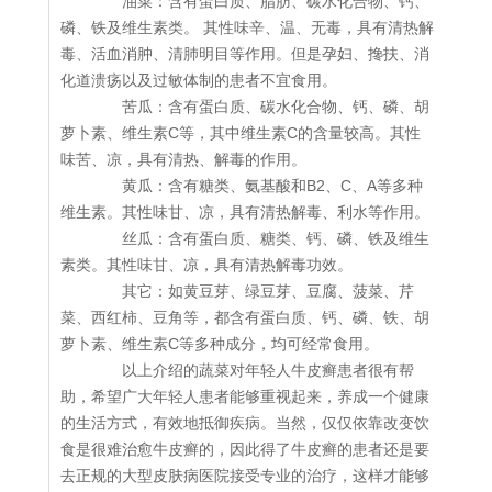
油菜：含有蛋白质、脂肪、碳水化合物、钙、
磷、铁及维生素类。 其性味辛、温、无毒，具有清热解
毒、活血消肿、清肺明目等作用。但是孕妇、搀扶、消
化道溃疡以及过敏体制的患者不宜食用。
苦瓜：含有蛋白质、碳水化合物、钙、磷、胡
萝卜素、维生素C等，其中维生素C的含量较高。其性
味苦、凉，具有清热、解毒的作用。
黄瓜：含有糖类、氨基酸和B2、C、A等多种
维生素。其性味甘、凉，具有清热解毒、利水等作用。
丝瓜：含有蛋白质、糖类、钙、磷、铁及维生
素类。其性味甘、凉，具有清热解毒功效。
其它：如黄豆芽、绿豆芽、豆腐、菠菜、芹
菜、西红柿、豆角等，都含有蛋白质、钙、磷、铁、胡
萝卜素、维生素C等多种成分，均可经常食用。
以上介绍的蔬菜对年轻人牛皮癣患者很有帮
助，希望广大年轻人患者能够重视起来，养成一个健康
的生活方式，有效地抵御疾病。当然，仅仅依靠改变饮
食是很难治愈牛皮癣的，因此得了牛皮癣的患者还是要
去正规的大型皮肤病医院接受专业的治疗，这样才能够