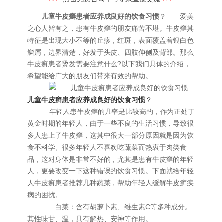
儿童牛皮癣患者应养成良好的饮食习惯
？ 爱美
之心人皆有之，患有牛皮癣的朋友痛苦不堪。牛皮癣其
特征是出现大小不等的丘疹，红斑，表面覆盖着银白色
鳞屑，边界清楚，好发于头皮、四肢伸侧及背部。那么
牛皮癣患者烫发需要注意什么?以下我们具体的介绍，
希望能给广大的朋友们带来有效的帮助。
儿童牛皮癣患者应养成良好的饮食习惯
？
年轻人患牛皮癣的几率是比较高的，作为正处于
黄金时期的年轻人，由于一些不良的生活习惯，导致很
多人患上了牛皮癣，这其中很大一部分原因就是因为饮
食不科学。很多年轻人不喜欢吃蔬菜而热衷于肉类食
品，这对身体是非常不好的，尤其是患有牛皮癣的年轻
人，更要改变一下这种错误的饮食习惯。下面就给年轻
人牛皮癣患者推荐几种蔬菜，帮助年轻人缓解牛皮癣疾
病的困扰。
白菜：含有胡萝卜素、维生素C等多种成分。
其性味甘、温，具有解热、安神等作用。