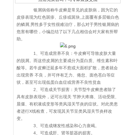
银屑病俗称牛皮癣是常见的皮肤病，因为它的
皮疹表现为红色斑疹、丘疹或斑块,上面覆有多层银白色
的鳞屑,男性多于女性很难治疗，那么对于男性银屑病的
危害有哪些，小编总结了以下几点相信会对大家有所帮
助。
1、可造成营养不良：牛皮癣可导致皮肤大量
的脱屑。而这些皮屑的主要成分为蛋白质、维生素和叶
酸等。若牛皮癣迁延多年不愈或大面积扩散，患者就会
出现营养 不良，并可伴有乏力、倦怠、面色苍白等症
状，甚至可出现低蛋白血症或营养不良性贫血
2、可造成关节损害：关节型牛皮癣患者除了
具有皮肤表现外，还可出现关 节肿大疼痛、活动受限、
晨僵、有积液或变形等类风湿关节炎的症状。对此类患
者进行X线检查，可发现其关节呈类风湿关节炎样改
变。
3、可造成继发性感染和心力衰竭。
4、可造成肝、肾等脏器的损害。